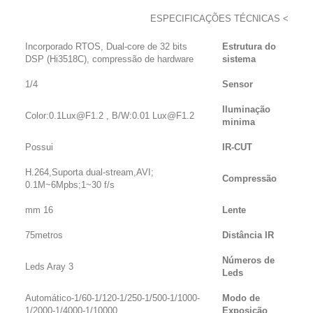
ESPECIFICAÇÕES TÉCNICAS
>
Incorporado RTOS, Dual-core de 32 bits
Estrutura do
DSP (Hi3518C), compressão de hardware
sistema
1/4
Sensor
Iluminação
Color:0.1Lux@F1.2 , B/W:0.01 Lux@F1.2
minima
Possui
IR-CUT
H.264,Suporta dual-stream,AVI;
Compressão
0.1M~6Mpbs;1~30 f/s
16 mm
Lente
75metros
Distância IR
Números de
3 Leds Aray
Leds
Automático-1/60-1/120-1/250-1/500-1/1000-
Modo de
1/2000-1/4000-1/10000
Exposição