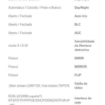
Automático / Colorido / Preto e Branco
Day/Night
Aberto / Fechado
Auto Iris
Aberto / Fechado
BLC
Aberto / Fechado
AGC
Sensibilidade
0-10 / 3-nivéis
da Abertura
eletronica
Possui
DWDR
Possui
MIRROR
Possui
FLIP
Saída de
Main stream:1280*720; Sub-stream:704*576;
vídeo
1*RJ45,10/100M;suporta
Interface de
RTSP/FTP/PPPOE/DHCP/DDNS/NTP/UPnP
rede
etc.;