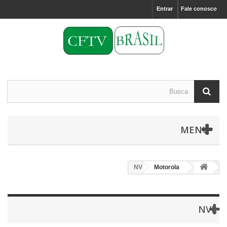
Entrar
Fale conosco
MENU
NVR
Motorola
NVR