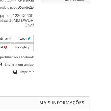
Led 3 1.3MP
Referência
roduto novo
Condição:
gapixel 1280X960P
 metros 16MM DWDR
Onvif
Compartilhar
Tweet
Pinterest
Google+
artilhar no Facebook
Enviar a um amigo
Imprimir
MAIS INFORMAÇÕES