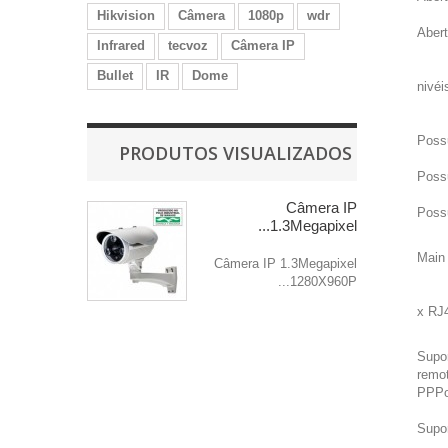
Hikvision
Câmera
1080p
wdr
Aber
Infrared
tecvoz
Câmera IP
Bullet
IR
Dome
Poss
PRODUTOS VISUALIZADOS
Poss
Câmera IP
Poss
1.3Megapixel...
Main
Câmera IP 1.3Megapixel
1280X960P...
Supo
remo
PPPo
Supo