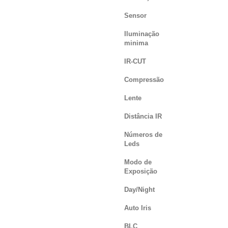
Sensor
Iluminação
minima
IR-CUT
Compressão
Lente
Distância IR
Números de
Leds
Modo de
Exposição
Day/Night
Auto Iris
BLC